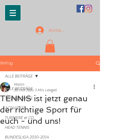
Anmelden
Beitrag
ALLE BEITRÄGE
Martin
ALLE BEITRÄGE
30. Mai 2020
3 Min. Lesezeit
TENNIS ist jetzt genau
TENNISSCHULE
der richtige Sport für
ACTIVITIES
TURNIERE & CO
euch - und uns!
HEAD TENNIS
BUNDESLIGA 2010-2014