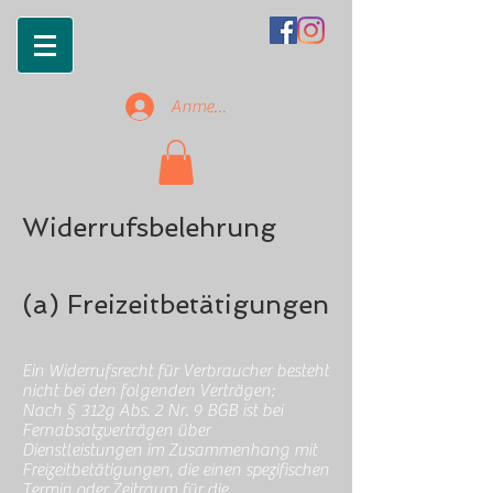
Anmelden
Widerrufsbelehrung
(a) Freizeitbetätigungen
Ein Widerrufsrecht für Verbraucher besteht
nicht bei den folgenden Verträgen:
Nach § 312g Abs. 2 Nr. 9 BGB ist bei
Fernabsatzverträgen über
Dienstleistungen im Zusammenhang mit
Freizeitbetätigungen, die einen spezifischen
Termin oder Zeitraum für die