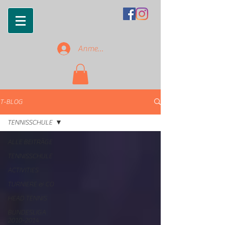
Anmelden
T-BLOG
TENNISSCHULE
ALLE BEITRÄGE
TENNISSCHULE
ACTIVITIES
TURNIERE & CO
HEAD TENNIS
BUNDESLIGA
2010-2014