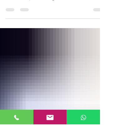
uns!
Tennis gilt nicht als Kontaktsport und zählt daher zu
den Sportarten, die auf Abstand wieder möglich sind.
Warum das Spiel mit dem gelben...