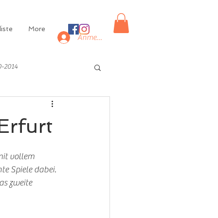
iste
More
Anmelden
0-2014
Erfurt
mit vollem 
te Spiele dabei. 
as zweite 