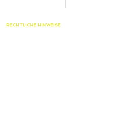
RECHTLICHE HINWEISE
AGB
Datenschutzerklärung
Widerrufsbelehrung
Impressum