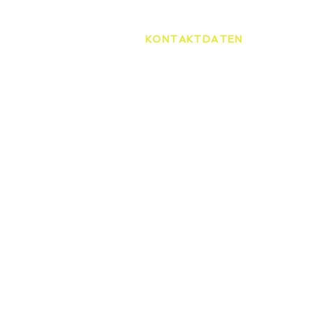
KONTAKTDATEN
Tennisschule Martin Spelda
Am Hopfenberg 14, 99096 Er
0172/4416656
speldamartin@freenet.de
HOME
TENNI
ÜBER UNS
STAND
UNSERE TRAINER
TENNIS
SCHNE