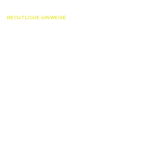
esmeisterschaften der
ren
RECHTLICHE HINWEISE
AGB
Datenschutzerklärung
Widerrufsbelehrung
Impressum