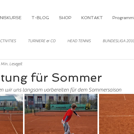
NISKURSE
T-BLOG
SHOP
KONTAKT
Programml
CTIVITIES
TURNIERE & CO
HEAD TENNIS
BUNDESLIGA 201
 Min. Lesezeit
itung für Sommer
en wir uns langsam vorbereiten für dem Sommersaison