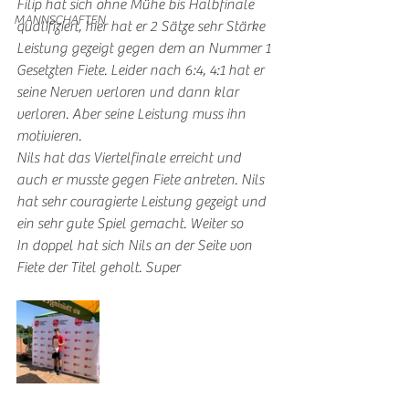
Filip hat sich ohne Mühe bis Halbfinale 
MANNSCHAFTEN
qualifiziert, hier hat er 2 Sätze sehr Stärke 
Leistung gezeigt gegen dem an Nummer 1 
Gesetzten Fiete. Leider nach 6:4, 4:1 hat er 
seine Nerven verloren und dann klar 
verloren. Aber seine Leistung muss ihn 
motivieren. 
Nils hat das Viertelfinale erreicht und 
auch er musste gegen Fiete antreten. Nils 
hat sehr couragierte Leistung gezeigt und 
ein sehr gute Spiel gemacht. Weiter so 
In doppel hat sich Nils an der Seite von 
Fiete der Titel geholt. Super