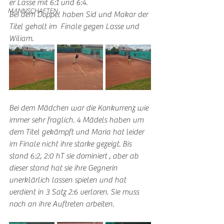
er Lasse mit 6:1 und 6:4. 
MANNSCHAFTEN
Bei dem Doppel haben Sid und Makar der 
Titel geholt im  Finale gegen Lasse und 
Wiliam.
Bei dem Mädchen war die Konkurrenz wie 
immer sehr fraglich. 4 Mädels haben um 
dem Titel gekämpft und Maria hat leider 
im Finale nicht ihre starke gezeigt. Bis 
stand 6:2, 2:0 hT sie dominiert , aber ab 
dieser stand hat sie ihre Gegnerin  
unerklärlich lassen spielen und hat 
verdient in 3 Satz 2:6 verloren. Sie muss 
noch an ihre Auftreten arbeiten. 