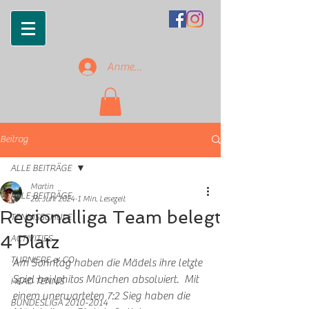
Anmelden
Beitrag
ALLE BEITRÄGE
Martin
ALLE BEITRÄGE
26. Juni 2024
1 Min. Lesezeit
Regionalliga Team belegt
TENNISSCHULE
4 Platz
ACTIVITIES
TURNIERE & CO
Am Sonntag haben die Mädels ihre letzte 
Spiel bei Iphitos München absolviert.  Mit 
HEAD TENNIS
einem unerwarteten 7:2 Sieg haben die 
BUNDESLIGA 2010-2014