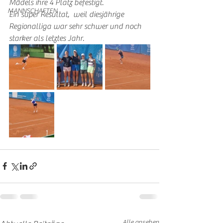
Mädels ihre 4 Platz befestigt. 
MANNSCHAFTEN
Ein super Resultat,  weil diesjährige 
Regionalliga war sehr schwer und noch 
starker als letztes Jahr. 
Alle ansehen