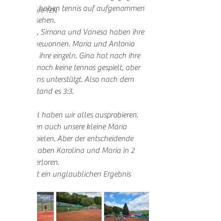
und  wir haben tennis auf aufgenommen 
MANNSCHAFTEN
höhe gesehen. 
Karolina, Simona und Vanesa haben ihre 
einzeln gewonnen. Maria und Antonia 
verloren, ihre einzeln. Gina hat nach ihre 
Knie OP noch keine tennos gespielt, aber 
sie hat uns unterstützt. Also nach dem 
einzeln stand es 3:3.
In doppel haben wir alles ausprobieren. 
Wir haben auch unsere kleine Maria 
lassen spielen. Aber der entscheidende 
doppel haben Karolina und Maria in 2 
Sätzenverloren. 
Ein 4:5 ist ein unglaublichen Ergebnis 