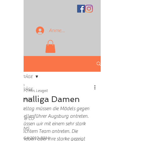
Anmelden
Beitrag
ALLE BEITRÄGE
Martin
ALLE BEITRÄGE
17. Mai
1 Min. Lesezeit
Regionalliga Damen
TENNISSCHULE
Am 3 spieltag müssen die Mädels gegen 
ACTIVITIES
dem Tabellenführer Augsburg antreten. 
TURNIERE & CO
Leider müssen wir mit einem sehr stark 
HEAD TENNIS
geschwächtem Team antreten. Die 
BUNDESLIGA 2010-2014
Mädels haben aber ihre starke gezeigt 