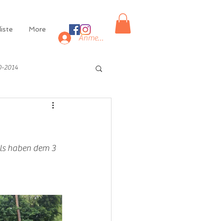
iste
More
Anmelden
0-2014
els haben dem 3 