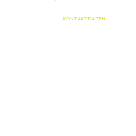
KONTAKTDATEN
Tennisschule Martin Spelda
Am Hopfenberg 14, 99096 Er
0172/4416656
speldamartin@freenet.de
HOME
TENNI
ÜBER UNS
STAND
UNSERE TRAINER
TENNIS
SCHNE