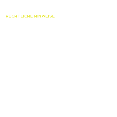
esmeisterschaften der
ren
RECHTLICHE HINWEISE
AGB
Datenschutzerklärung
Widerrufsbelehrung
Impressum