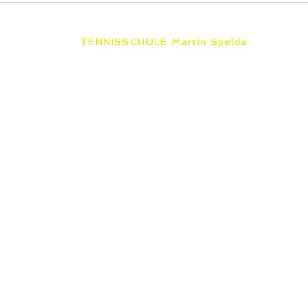
Land
Her
TENNISSCHULE Martin Spelda
Unabhängig von einer Vereins-
mitgliedschaft bieten wir von Erfurt bis
furt
Eisenach & Zella-Mehlis zertifizierten
Tennisunterricht für jedes Alter und
jeden Leistungsstand.
SSCHULE
TENNISKURSE
TENNIS BLOG
ORTE
 IN ERFURT
SHOP
LLKURSE
KONTAKT