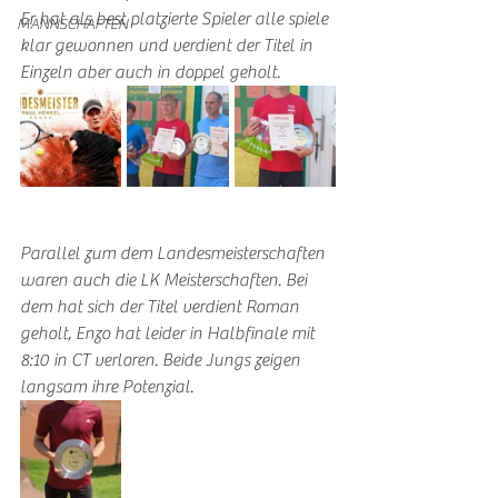
Er hat als best platzierte Spieler alle spiele 
MANNSCHAFTEN
klar gewonnen und verdient der Titel in 
Einzeln aber auch in doppel geholt.
Parallel zum dem Landesmeisterschaften 
waren auch die LK Meisterschaften. Bei 
dem hat sich der Titel verdient Roman 
geholt, Enzo hat leider in Halbfinale mit 
8:10 in CT verloren. Beide Jungs zeigen 
langsam ihre Potenzial.