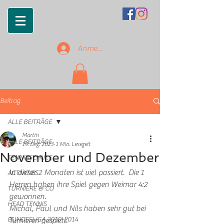
Anmelden
Beitrag
ALLE BEITRÄGE
Martin
ALLE BEITRÄGE
19. Dez. 2023
1 Min. Lesezeit
November und Dezember
TENNISSCHULE
In dieser 2 Monaten ist viel passiert.  Die 1 
ACTIVITIES
Herren haben ihre Spiel gegen Weimar 4:2 
TURNIERE & CO
gewonnen. 
HEAD TENNIS
Michal, Paul und Nils haben sehr gut bei 
BUNDESLIGA 2010-2014
Turnieren gespielt. 