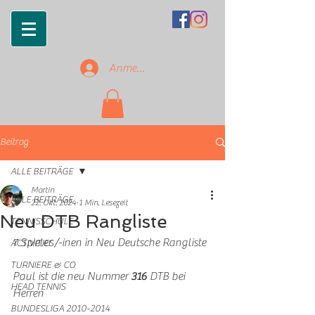
Anmelden
Beitrag
ALLE BEITRÄGE
Martin
ALLE BEITRÄGE
22. Okt. 2024
1 Min. Lesezeit
Neu DTB Rangliste
TENNISSCHULE
7 Spieler /-inen in Neu Deutsche Rangliste
ACTIVITIES
TURNIERE & CO
Paul ist die neu Nummer 
316
 DTB bei 
HEAD TENNIS
Herren
BUNDESLIGA 2010-2014