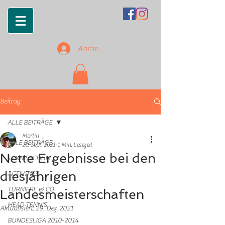
Anmelden
Beitrag
ALLE BEITRÄGE
Martin
ALLE BEITRÄGE
20. Sept. 2021
1 Min. Lesezeit
Nette Ergebnisse bei den
TENNISSCHULE
diesjährigen
ACTIVITIES
TURNIERE & CO
Landesmeisterschaften
HEAD TENNIS
Aktualisiert:
29. Dez. 2021
BUNDESLIGA 2010-2014