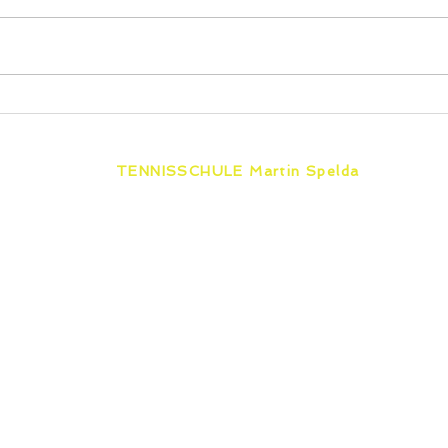
2x Vize Titel
Paul
Land
Her
TENNISSCHULE Martin Spelda
Unabhängig von einer Vereins-
mitgliedschaft bieten wir von Erfurt bis
furt
Eisenach & Zella-Mehlis zertifizierten
Tennisunterricht für jedes Alter und
jeden Leistungsstand.
SSCHULE
TENNISKURSE