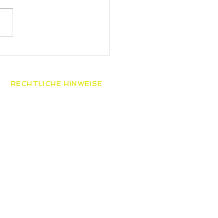
 gewinnt die
esmeisterschaften der
ren
RECHTLICHE HINWEISE
AGB
Datenschutzerklärung
Widerrufsbelehrung
Impressum