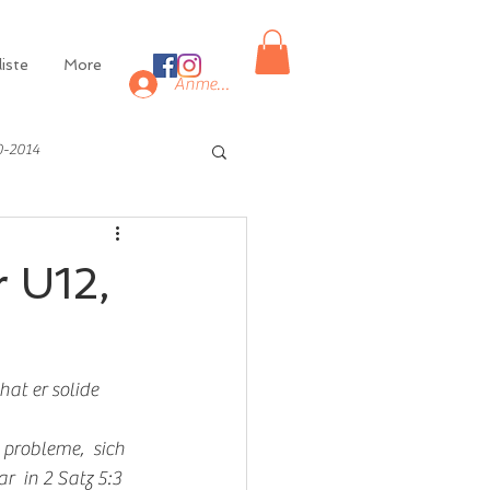
iste
More
Anmelden
0-2014
 U12,
at er solide 
 probleme,  sich 
  in 2 Satz 5:3 