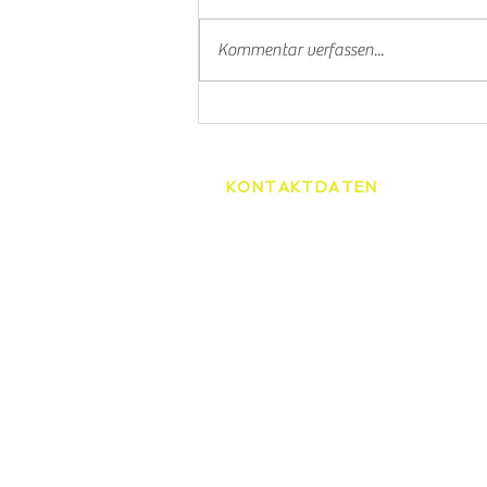
Padel
Kommentar verfassen...
KONTAKTDATEN
Tennisschule Martin Spelda
Am Hopfenberg 14, 99096 Er
0172/4416656
speldamartin@freenet.de
HOME
TENNI