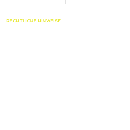
 gewinnt die
esmeisterschaften der
ren
RECHTLICHE HINWEISE
AGB
Datenschutzerklärung
Widerrufsbelehrung
Impressum