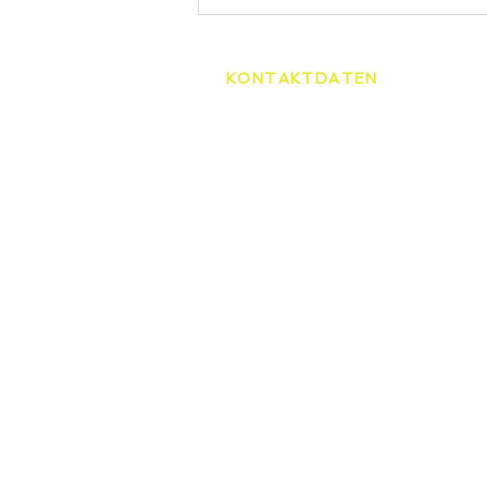
KONTAKTDATEN
Tennisschule Martin Spelda
Am Hopfenberg 14, 99096 Er
0172/4416656
speldamartin@freenet.de
HOME
TENNI
ÜBER UNS
STAND
UNSERE TRAINER
TENNIS
SCHNE