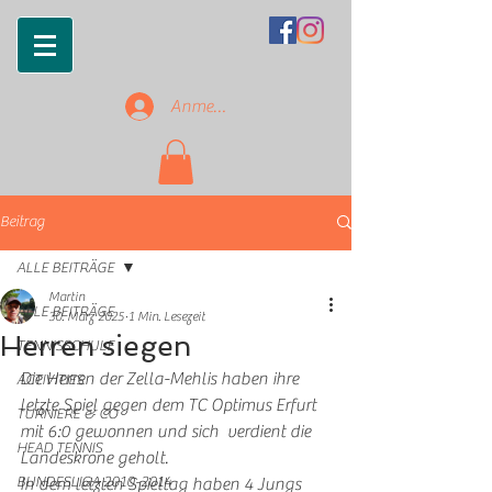
Anmelden
Beitrag
ALLE BEITRÄGE
Martin
ALLE BEITRÄGE
30. März 2025
1 Min. Lesezeit
Herren siegen
TENNISSCHULE
Die Herren der Zella-Mehlis haben ihre 
ACTIVITIES
letzte Spiel gegen dem TC Optimus Erfurt 
TURNIERE & CO
mit 6:0 gewonnen und sich  verdient die 
HEAD TENNIS
Landeskrone geholt. 
BUNDESLIGA 2010-2014
In dem letzten Spieltag haben 4 Jungs 