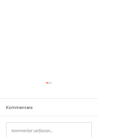
Kommentare
2x Vize Titel
Paul gewinnt d
Kommentar verfassen...