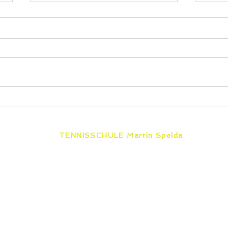
2x Vize Titel
Paul
Land
Her
TENNISSCHULE Martin Spelda
Unabhängig von einer Vereins-
mitgliedschaft bieten wir von Erfurt bis
furt
Eisenach & Zella-Mehlis zertifizierten
Tennisunterricht für jedes Alter und
jeden Leistungsstand.