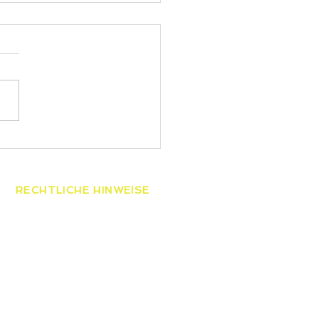
 gewinnt die
esmeisterschaften der
ren
RECHTLICHE HINWEISE
AGB
Datenschutzerklärung
Widerrufsbelehrung
Impressum