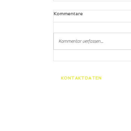
Kommentare
Padel
Kommentar verfassen...
KONTAKTDATEN
Tennisschule Martin Spelda
Am Hopfenberg 14, 99096 Er
0172/4416656
speldamartin@freenet.de