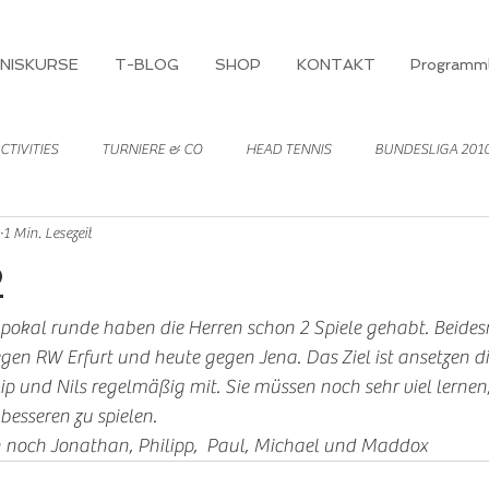
NISKURSE
T-BLOG
SHOP
KONTAKT
Programml
CTIVITIES
TURNIERE & CO
HEAD TENNIS
BUNDESLIGA 201
1 Min. Lesezeit
2
r pokal runde haben die Herren schon 2 Spiele gehabt. Beides
egen RW Erfurt und heute gegen Jena. Das Ziel ist ansetzen di
ilip und Nils regelmäßig mit. Sie müssen noch sehr viel lernen,
esseren zu spielen. 
noch Jonathan, Philipp,  Paul, Michael und Maddox