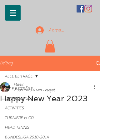
Anmelden
Beitrag
ALLE BEITRÄGE
Martin
ALLE BEITRÄGE
2. Jan. 2023
0 Min. Lesezeit
Happy New Year 2023
TENNISSCHULE
ACTIVITIES
TURNIERE & CO
HEAD TENNIS
BUNDESLIGA 2010-2014