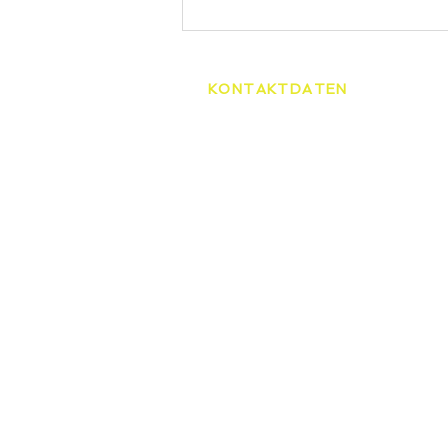
KONTAKTDATEN
Tennisschule Martin Spelda
Am Hopfenberg 14, 99096 Er
0172/4416656
speldamartin@freenet.de
HOME
TENNI
ÜBER UNS
STAND
UNSERE TRAINER
TENNIS
SCHNE