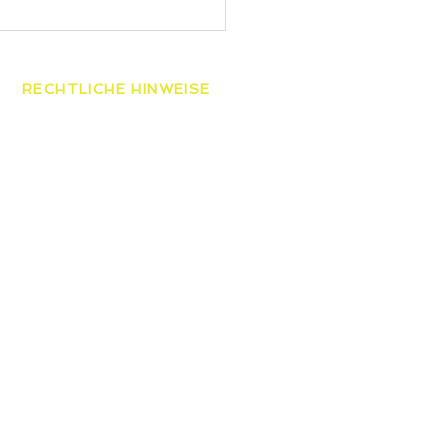
 gewinnt die
esmeisterschaften der
ren
RECHTLICHE HINWEISE
AGB
Datenschutzerklärung
Widerrufsbelehrung
Impressum