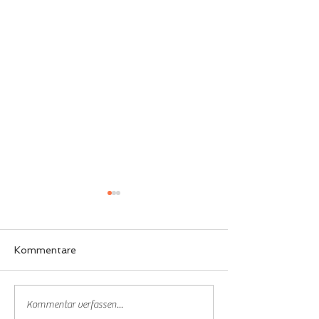
Kommentare
2x Vize Titel
Paul gewinnt d
Kommentar verfassen...