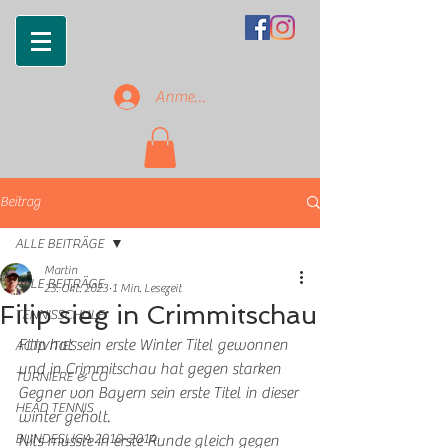
Anmelden
Beitrag
ALLE BEITRÄGE
Martin
ALLE BEITRÄGE
23. Okt. 2023
1 Min. Lesezeit
Filip sieg in Crimmitschau
TENNISSCHULE
Filip hat sein erste Winter Titel gewonnen 
ACTIVITIES
und in Crimmitschau hat gegen starken 
TURNIERE & CO
Gegner von Bayern sein erste Titel in dieser 
HEAD TENNIS
winter geholt.
BUNDESLIGA 2010-2014
Nils musste in erste Runde gleich gegen 