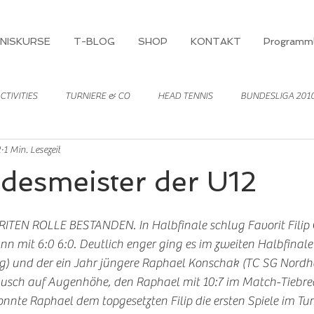
NISKURSE
T-BLOG
SHOP
KONTAKT
Programml
CTIVITIES
TURNIERE & CO
HEAD TENNIS
BUNDESLIGA 201
2
1 Min. Lesezeit
ndesmeister der U12
RITEN ROLLE BESTANDEN. In Halbfinale schlug Favorit Filip 
nn mit 6:0 6:0. Deutlich enger ging es im zweiten Halbfinale
g) und der ein Jahr jüngere Raphael Konschak (TC SG Nordha
usch auf Augenhöhe, den Raphael mit 10:7 im Match-Tiebrea
onnte Raphael dem topgesetzten Filip die ersten Spiele im T