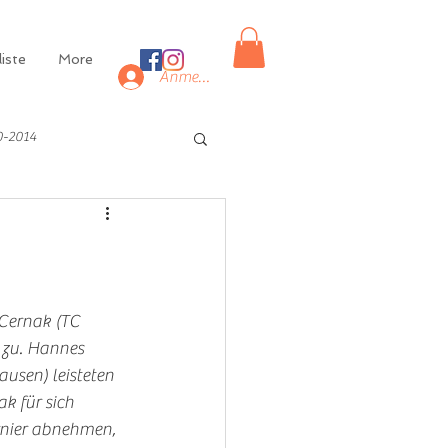
iste
More
Anmelden
0-2014
Cernak (TC 
 zu. Hannes 
usen) leisteten 
k für sich 
urnier abnehmen, 