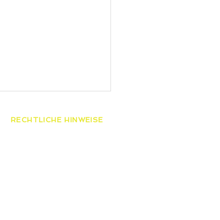
RECHTLICHE HINWEISE
AGB
Datenschutzerklärung
Widerrufsbelehrung
Impressum