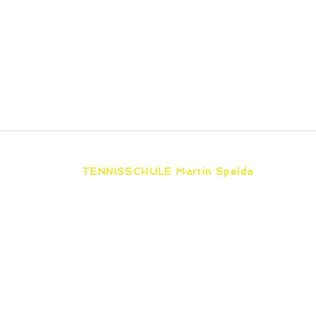
TENNISSCHULE Martin Spelda
Unabhängig von einer Vereins-
mitgliedschaft bieten wir von Erfurt bis
furt
Eisenach & Zella-Mehlis zertifizierten
Tennisunterricht für jedes Alter und
jeden Leistungsstand.