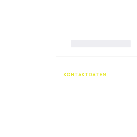
Gefällt mir
Antworten
KONTAKTDATEN
Tennisschule Martin Spelda
Am Hopfenberg 14, 99096 Er
0172/4416656
speldamartin@freenet.de