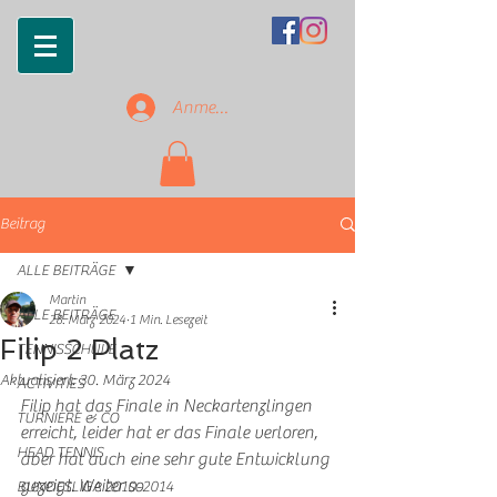
Anmelden
Beitrag
ALLE BEITRÄGE
Martin
ALLE BEITRÄGE
28. März 2024
1 Min. Lesezeit
Filip 2 Platz
TENNISSCHULE
Aktualisiert:
30. März 2024
ACTIVITIES
Filip hat das Finale in Neckartenzlingen 
TURNIERE & CO
erreicht, leider hat er das Finale verloren, 
HEAD TENNIS
aber hat auch eine sehr gute Entwicklung 
gezeigt. Weiter so
BUNDESLIGA 2010-2014