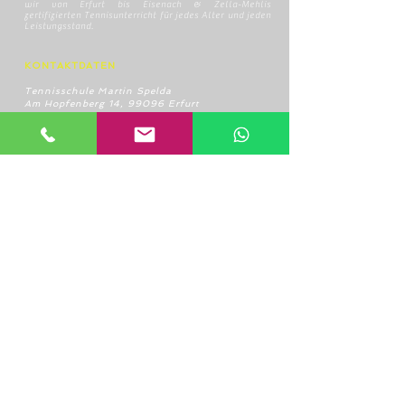
wir von Erfurt bis Eisenach & Zella-Mehlis
zertifizierten Tennisunterricht für jedes Alter und jeden
Leistungsstand.
KONTAKTDATEN
Tennisschule Martin Spelda
Am Hopfenberg 14, 99096 Erfurt
0172/4416656
speldamartin@freenet.de
RECHTLICHE HINWEISE
AGB
Datenschutzerklärung
Widerrufsbelehrung
Impressum
HOME
ÜBER UNS
UNSERE TRAINER
TENNISSCHULE
STANDORTE
TENNIS IN ERFURT
SCHNELLKURSE