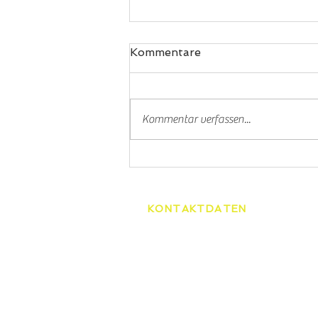
Kommentare
Padel
Kommentar verfassen...
KONTAKTDATEN
Tennisschule Martin Spelda
Am Hopfenberg 14, 99096 Er
0172/4416656
speldamartin@freenet.de