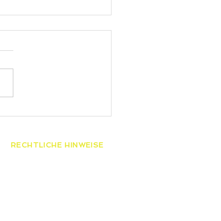
 gewinnt die
esmeisterschaften der
ren
RECHTLICHE HINWEISE
AGB
Datenschutzerklärung
Widerrufsbelehrung
Impressum