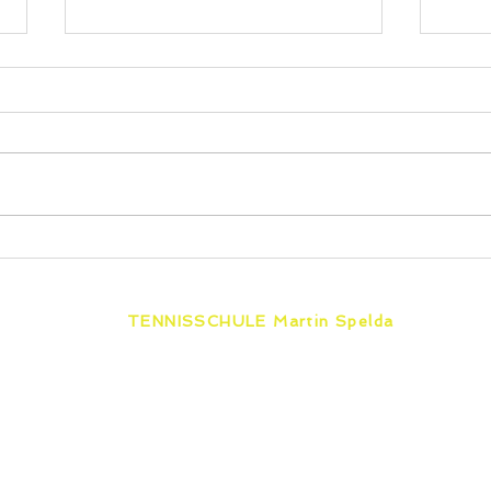
2x Vize Titel
Paul
Land
Her
TENNISSCHULE Martin Spelda
Unabhängig von einer Vereins-
mitgliedschaft bieten wir von Erfurt bis
furt
Eisenach & Zella-Mehlis zertifizierten
Tennisunterricht für jedes Alter und
jeden Leistungsstand.