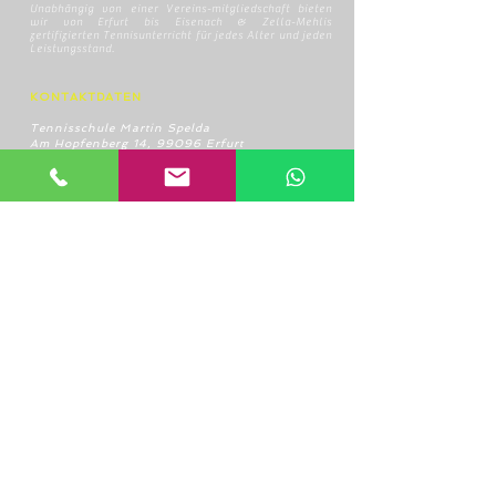
Unabhängig von einer Vereins-mitgliedschaft bieten
wir von Erfurt bis Eisenach & Zella-Mehlis
zertifizierten Tennisunterricht für jedes Alter und jeden
Leistungsstand.
KONTAKTDATEN
Tennisschule Martin Spelda
Am Hopfenberg 14, 99096 Erfurt
0172/4416656
speldamartin@freenet.de
RECHTLICHE HINWEISE
AGB
Datenschutzerklärung
Widerrufsbelehrung
Impressum
HOME
ÜBER UNS
UNSERE TRAINER
TENNISSCHULE
STANDORTE
TENNIS IN ERFURT