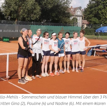
la-Mehlis - Sonnenschein und blauer Himmel über den 3 Plä
tritten Gina (2), Pauline (4) und Nadine (6). Mit einem klaren 6