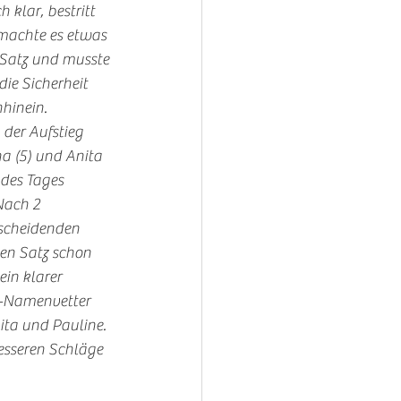
klar, bestritt 
machte es etwas 
 Satz und musste 
ie Sicherheit 
hinein. 
der Aufstieg 
a (5) und Anita 
 des Tages 
Nach 2 
tscheidenden 
en Satz schon 
in klarer 
e-Namenvetter 
ita und Pauline. 
esseren Schläge 