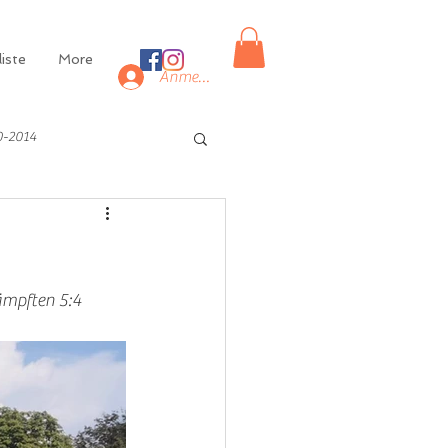
iste
More
Anmelden
0-2014
mpften 5:4 