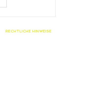
RECHTLICHE HINWEISE
AGB
Datenschutzerklärung
Widerrufsbelehrung
Impressum