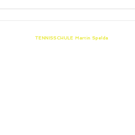
TENNISSCHULE Martin Spelda
Unabhängig von einer Vereins-
mitgliedschaft bieten wir von Erfurt bis
furt
Eisenach & Zella-Mehlis zertifizierten
Tennisunterricht für jedes Alter und
jeden Leistungsstand.
SSCHULE
TENNISKURSE
TENNIS BLOG
ORTE
 IN ERFURT
SHOP