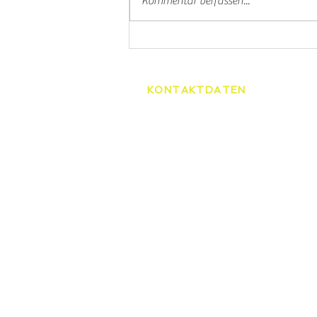
Kommentar verfassen...
KONTAKTDATEN
Tennisschule Martin Spelda
Am Hopfenberg 14, 99096 Er
0172/4416656
speldamartin@freenet.de
HOME
TENNI
ÜBER UNS
STAND
UNSERE TRAINER
TENNIS