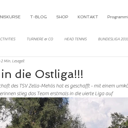
NISKURSE
T-BLOG
SHOP
KONTAKT
Programml
CTIVITIES
TURNIERE & CO
HEAD TENNIS
BUNDESLIGA 201
2 Min. Lesezeit
in die Ostliga!!!
ft des TSV Zella-Mehlis hat es geschafft - mit einem umkä
innen stieg das Team erstmals in die vierte Liga auf