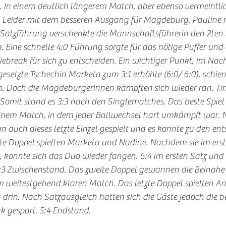
 In einem deutlich längerem Match, aber ebenso vermeintlich 
. Leider mit dem besseren Ausgang für Magdeburg. Pauline 
Satzführung verschenkte die Mannschaftsführerin den 2ten
 Eine schnelle 4:0 Führung sorgte für das nötige Puffer und d
Tiebreak für sich zu entscheiden. Ein wichtiger Punkt, im Nach
setzte Tschechin Marketa zum 3:1 erhöhte (6:0/ 6:0), schien 
. Doch die Magdeburgerinnen kämpften sich wieder ran. Tin
l. Somit stand es 3:3 nach den Singlematches. Das beste Spiel
n einem Match, in dem jeder Ballwechsel hart umkämpft war. 
auch dieses letzte Einzel gespielt und es konnte zu den en
te Doppel spielten Marketa und Nadine. Nachdem sie im erst
, konnte sich das Duo wieder fangen. 6:4 im ersten Satz und e
4:3 Zwischenstand. Das zweite Doppel gewannen die Beinah
m weitestgehend klaren Match. Das letzte Doppel spielten An
 drin. Nach Satzausgleich hatten sich die Gäste jedoch die b
k gespart. 5:4 Endstand. 