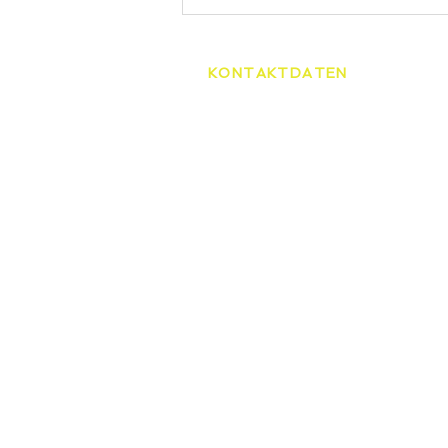
KONTAKTDATEN
Tennisschule Martin Spelda
Am Hopfenberg 14, 99096 Er
0172/4416656
speldamartin@freenet.de
HOME
TENNI
ÜBER UNS
STAND
UNSERE TRAINER
TENNIS
SCHNE