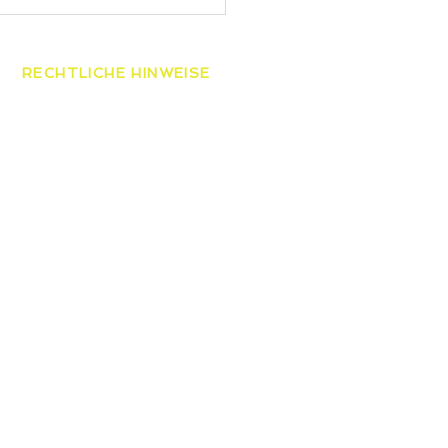
nur Landesmeister der
RECHTLICHE HINWEISE
AGB
Datenschutzerklärung
Widerrufsbelehrung
Impressum