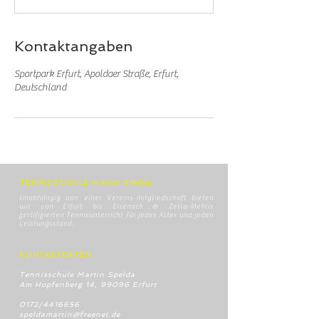
Kontaktangaben
Sportpark Erfurt, Apoldaer Straße, Erfurt,
Deutschland
TENNISSCHULE Martin Spelda
Unabhängig von einer Vereins-mitgliedschaft bieten
wir von Erfurt bis Eisenach & Zella-Mehlis
zertifizierten Tennisunterricht für jedes Alter und jeden
Leistungsstand.
KONTAKTDATEN
Tennisschule Martin Spelda
Am Hopfenberg 14, 99096 Erfurt
0172/4416656
speldamartin@freenet.de