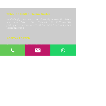
TENNISSCHULE Martin Spelda
Unabhängig von einer Vereins-mitgliedschaft bieten
wir von Erfurt bis Eisenach & Zella-Mehlis
zertifizierten Tennisunterricht für jedes Alter und jeden
Leistungsstand.
KONTAKTDATEN
Tennisschule Martin Spelda
Am Hopfenberg 14, 99096 Erfurt
0172/4416656
speldamartin@freenet.de
RECHTLICHE HINWEISE
AGB
Datenschutzerklärung
Widerrufsbelehrung
Impressum
HOME
ÜBER UNS
UNSERE TRAINER