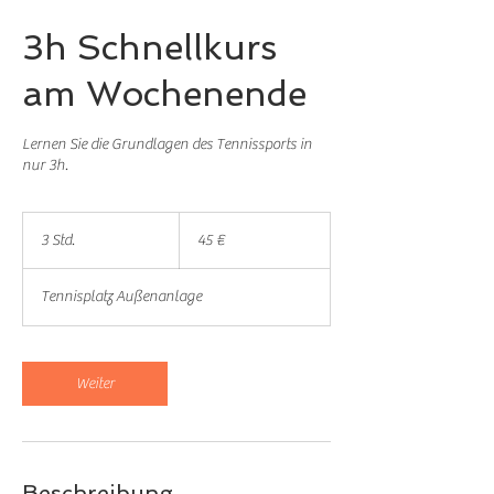
3h Schnellkurs
am Wochenende
Lernen Sie die Grundlagen des Tennissports in
nur 3h.
45
Euro
3 Std.
3
45 €
S
t
Tennisplatz Außenanlage
d
.
Weiter
Beschreibung