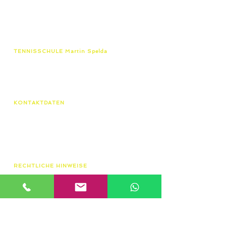
TENNISSCHULE Martin Spelda
Unabhängig von einer Vereins-mitgliedschaft bieten
wir von Erfurt bis Eisenach & Zella-Mehlis
zertifizierten Tennisunterricht für jedes Alter und jeden
Leistungsstand.
KONTAKTDATEN
Tennisschule Martin Spelda
Am Hopfenberg 14, 99096 Erfurt
0172/4416656
speldamartin@freenet.de
RECHTLICHE HINWEISE
AGB
Datenschutzerklärung
Widerrufsbelehrung
Impressum