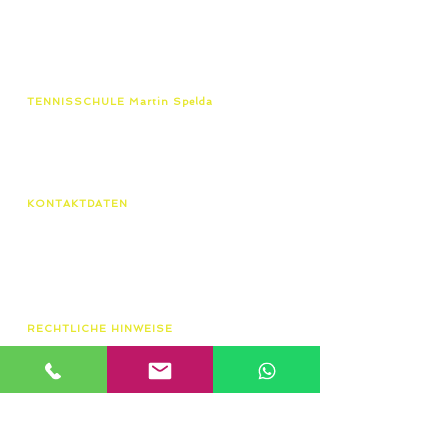
TENNISSCHULE Martin Spelda
Unabhängig von einer Vereins-mitgliedschaft bieten
wir von Erfurt bis Eisenach & Zella-Mehlis
zertifizierten Tennisunterricht für jedes Alter und jeden
Leistungsstand.
KONTAKTDATEN
Tennisschule Martin Spelda
Am Hopfenberg 14, 99096 Erfurt
0172/4416656
speldamartin@freenet.de
RECHTLICHE HINWEISE
AGB
Datenschutzerklärung
Widerrufsbelehrung
Impressum