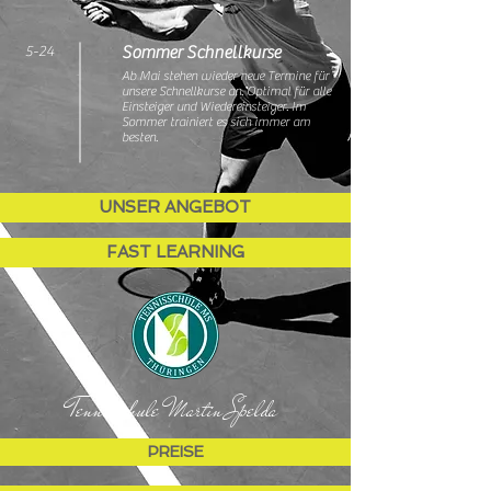
5-24
Sommer Schnellkurse
Ab Mai stehen wieder neue Termine für
unsere Schnellkurse an. Optimal für alle
Einsteiger und Wiedereinsteiger. Im
Sommer trainiert es sich immer am
besten.
UNSER ANGEBOT
FAST LEARNING
Tennisschule Martin Spelda
PREISE