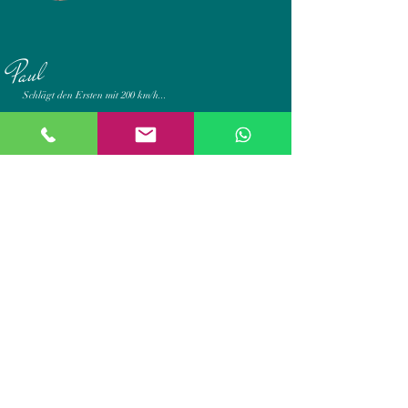
Paul
Schlägt den Ersten mit 200 km/h...
Marc
Hat bis jetzt noch alle Bälle erlaufen...
TENNISSCHULE Martin Spelda
Unabhängig von einer Vereins-mitgliedschaft bieten
wir von Erfurt bis Eisenach & Zella-Mehlis
zertifizierten Tennisunterricht für jedes Alter und jeden
Leistungsstand.
KONTAKTDATEN