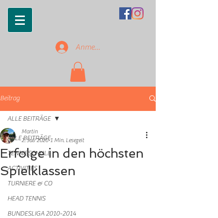
Anmelden
Beitrag
ALLE BEITRÄGE
Martin
ALLE BEITRÄGE
2. Juli 2020
1 Min. Lesezeit
Erfolge in den höchsten
TENNISSCHULE
Spielklassen
ACTIVITIES
TURNIERE & CO
HEAD TENNIS
BUNDESLIGA 2010-2014