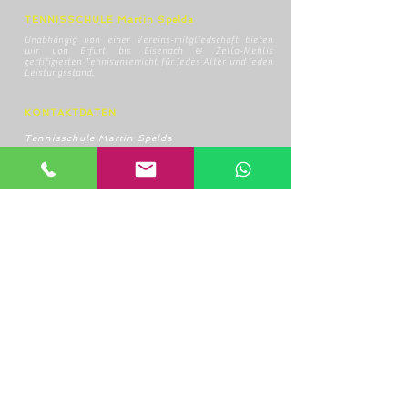
TENNISSCHULE Martin Spelda
Unabhängig von einer Vereins-mitgliedschaft bieten
wir von Erfurt bis Eisenach & Zella-Mehlis
zertifizierten Tennisunterricht für jedes Alter und jeden
Leistungsstand.
KONTAKTDATEN
Tennisschule Martin Spelda
Am Hopfenberg 14, 99096 Erfurt
0172/4416656
speldamartin@freenet.de
RECHTLICHE HINWEISE
AGB
Datenschutzerklärung
Widerrufsbelehrung
Impressum
HOME
ÜBER UNS
UNSERE TRAINER
TENNISSCHULE