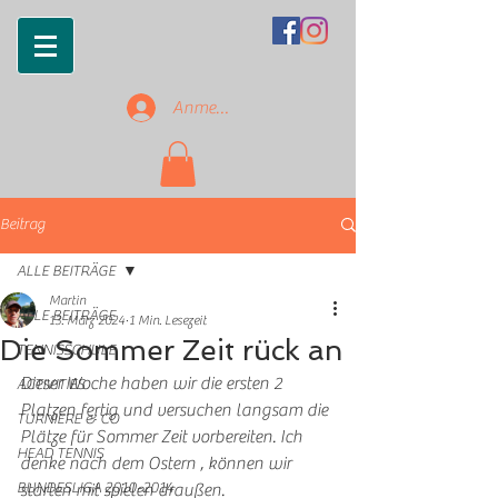
Anmelden
Beitrag
ALLE BEITRÄGE
Martin
ALLE BEITRÄGE
13. März 2024
1 Min. Lesezeit
Die Sommer Zeit rück an
TENNISSCHULE
Dieser Woche haben wir die ersten 2  
ACTIVITIES
Platzen fertig und versuchen langsam die 
TURNIERE & CO
Plätze für Sommer Zeit vorbereiten. Ich 
HEAD TENNIS
denke nach dem Ostern , können wir 
BUNDESLIGA 2010-2014
starten mit spielen draußen. 