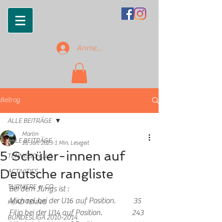
Anmelden
Beitrag
ALLE BEITRÄGE
Martin
ALLE BEITRÄGE
16. Jan. 2023
1 Min. Lesezeit
5 Schüler-innen auf
TENNISSCHULE
Deutsche rangliste
ACTIVITIES
TURNIERE & CO
Bei dem Jungs ist :
Michael bei der U16 auf Position.         35
HEAD TENNIS
Filip bei der U14 auf Position.               243
BUNDESLIGA 2010-2014